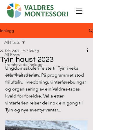
Innlegg
All Posts
27. feb. 2024
1 min lesing
All Posts
Tyin haust 2023
Fremhevede innlegg
Ungdomsskulen reiste til Tyin i veka 
Historier fra skolen
etter haustferien. På programmet stod 
friluftsliv, livreddning, vinterførebuingar 
og organisering av ein Valdres-tapas 
kveld for foreldre. Veka etter 
vinterferien reiser dei nok ein gong til 
Tyin og nye eventyr ventar...