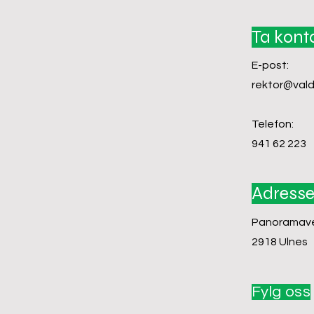
Ta kont
E-post:
rektor@vald
Telefon:
941 62 223
Adress
Panoramave
2918 Ulnes
Fylg oss