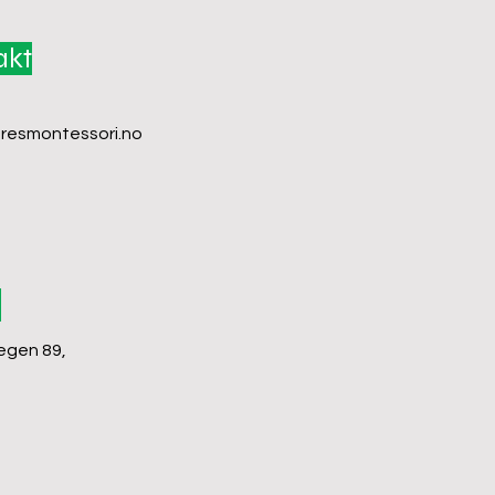
akt
resmontessori.no
e
gen 89,