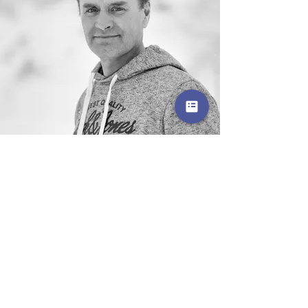
Nils Fystro
Assistent, 7. - 10. trinn