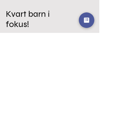
Kvart barn i
fokus!
Ta kontakt
E-post:
rektor@valdresmontessori.no
Telefon:
941 62 223
Adresse
Panoramavegen 89,
2918 Ulnes
Fylg oss