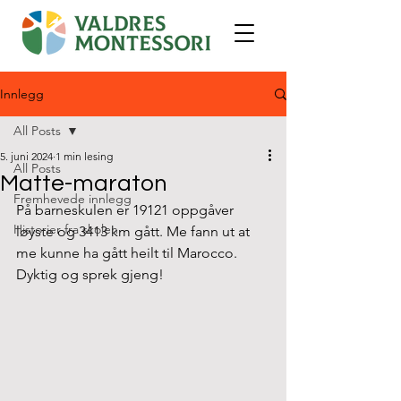
Innlegg
All Posts
5. juni 2024
1 min lesing
All Posts
Matte-maraton
Fremhevede innlegg
På barneskulen er 19121 oppgåver 
Historier fra skolen
løyste og 3413 km gått. Me fann ut at 
me kunne ha gått heilt til Marocco. 
Dyktig og sprek gjeng!