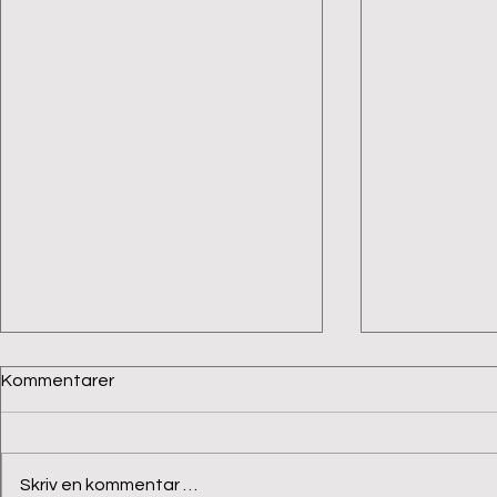
Kommentarer
Snart påske
Skriv en kommentar …
På tampen av året