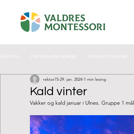
All Posts
Fremhevede innlegg
Historier fra skolen
rektor75
29. jan. 2024
1 min lesing
Kald vinter
Vakker og kald januar i Ulnes. Gruppe 1 måla