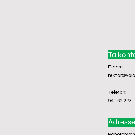
Ta kont
E-post:
rektor@vald
Telefon:
941 62 223
Adress
Panoramave