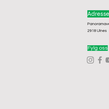
Adress
Panoramave
2918 Ulnes
Fylg oss