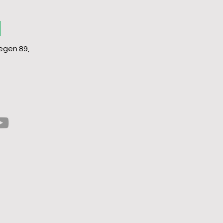
e
gen 89,