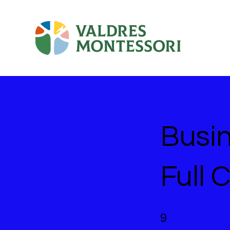
Busin
Full 
9 undefined
9