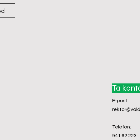
ed
Ta kont
E-post:
rektor@vald
Telefon:
941 62 223