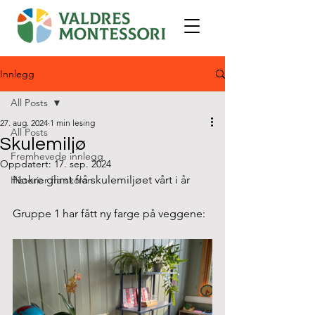
Innlegg
All Posts
27. aug. 2024
1 min lesing
All Posts
Skulemiljø
Fremhevede innlegg
Oppdatert:
17. sep. 2024
Nokre glimt frå skulemiljøet vårt i år
Historier fra skolen
Gruppe 1 har fått ny farge på veggene: