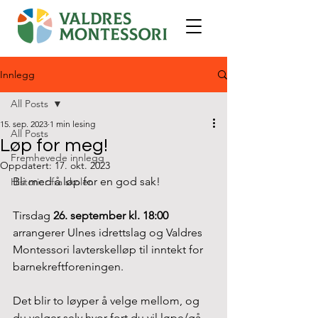
Innlegg
All Posts
15. sep. 2023
1 min lesing
All Posts
Løp for meg!
Fremhevede innlegg
Oppdatert:
17. okt. 2023
Bli med å løp for en god sak! 
Historier fra skolen
Tirsdag
 26. september kl. 18:00
arrangerer Ulnes idrettslag og Valdres 
Montessori lavterskelløp til inntekt for 
barnekreftforeningen. 
Det blir to løyper å velge mellom, og 
du velger selv hvor fort du vil løpe/gå. 