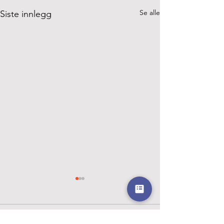
Se alle
Siste innlegg
Kommentarer
Karneval