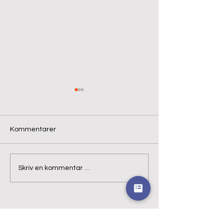
Kommentarer
Karneval
Snart påske!
Skriv en kommentar …